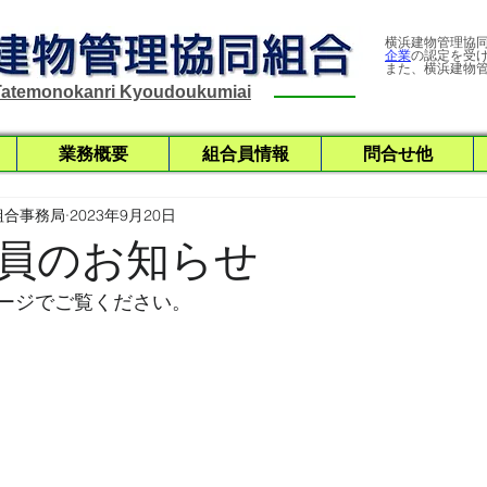
​​横浜建物管理協
企業
の認定を受
また、横浜建物
atemonokanri Kyoudoukumiai
業務概要
組合員情報
問合せ他
組合事務局
2023年9月20日
員のお知らせ
ージでご覧ください。