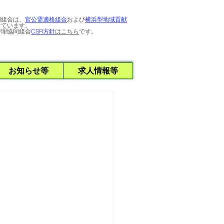
同組合は、
官公需適格組合
および
横浜型地域貢献
けています。
管理協同組合
CSR方針
はこちら
です。
お知らせ等
求人情報等