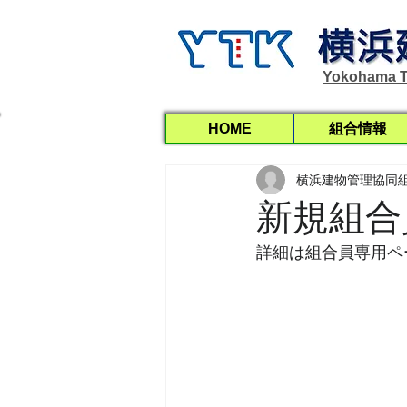
Yokohama T
HOME
組合情報
横浜建物管理協同
新規組合
詳細は組合員専用ペ