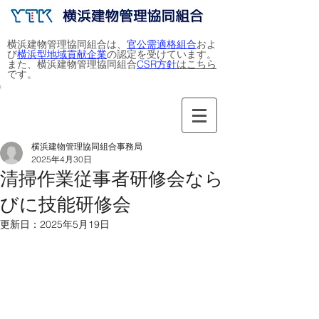
​​横浜建物管理協同組合は、
官公需適格組合
およ
び
横浜型地域貢献企業
の認定を受けています。
また、横浜建物管理協同組合
CSR方針
はこちら
です。
横浜建物管理協同組合事務局
2025年4月30日
清掃作業従事者研修会なら
びに技能研修会
更新日：
2025年5月19日