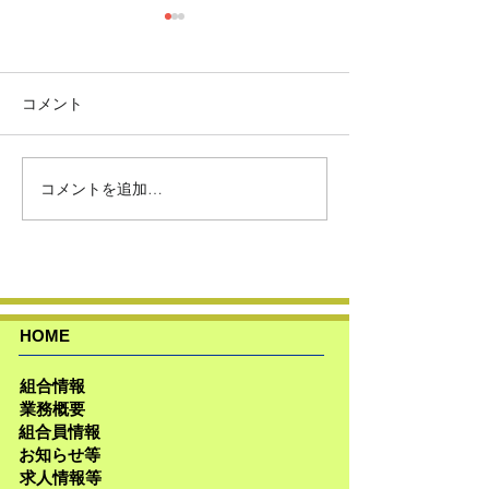
コメント
コメントを追加…
第43期通常総会を開催い
第３４回ヨコハ
たしました
ンフェア開催
HOME
組合情報
業務概要
組合員情報
お知らせ等
求人情報等