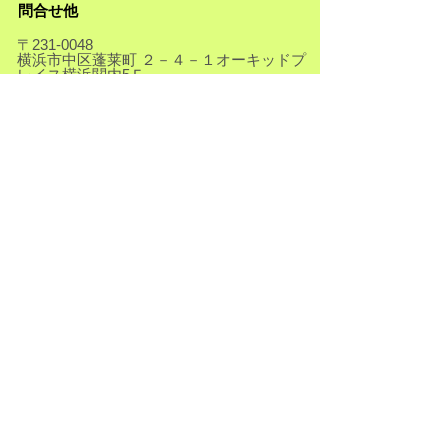
問合せ他
〒231-0048
横浜市中区蓬莱町 ２－４－１オーキッドプ
レイス横浜関内5Ｆ
​TEL
045-250-3601
【アクセスご案内はこちら】
Copyright (C)
2021-2026
.hamakankyo. All
Rights Reserved.