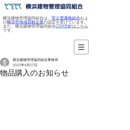
​​横浜建物管理協同組合は、
官公需適格組合
およ
び
横浜型地域貢献企業
の認定を受けています。
また、横浜建物管理協同組合
CSR方針
はこちら
です。
横浜建物管理協同組合事務局
2022年9月27日
物品購入のお知らせ