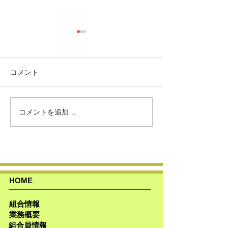
コメント
コメントを追加…
第43期通常総会を開催い
第３４回ヨコハ
たしました
ンフェア開催
HOME
組合情報
業務概要
組合員情報