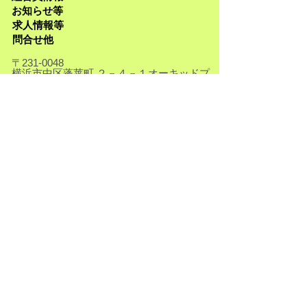
お知らせ等
求人情報等
問合せ他
〒231-0048
横浜市中区蓬莱町 ２－４－１オーキッドプ
レイス横浜関内5Ｆ
​TEL
045-250-3601
【アクセスご案内はこちら】
Copyright (C)
2021-2026
.hamakankyo. All
Rights Reserved.