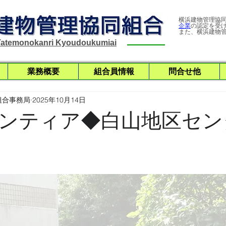
​​横浜建物管理協
企業
の認定を受
また、横浜建物
atemonokanri Kyoudoukumiai
業務概要
組合員情報
問合せ他
組合事務局
2025年10月14日
ンティア◆白山地区セン