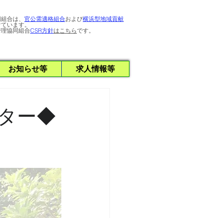
同組合は、
官公需適格組合
および
横浜型地域貢献
けています。
管理協同組合
CSR方針
はこちら
です。
お知らせ等
求人情報等
ター◆